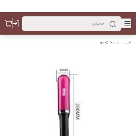
احسان شااپ
/
اتو مو