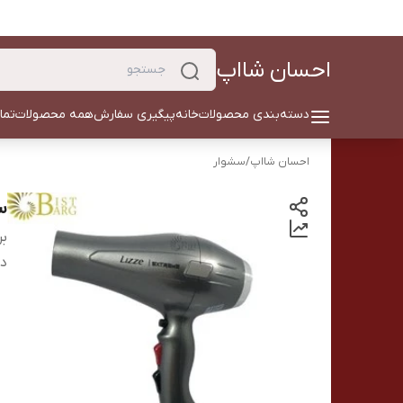
احسان شااپ
دسته‌بندی محصولات
خانه
پیگیری سفارش
همه محصولات
تما
احسان شااپ
/
سشوار
سش
بر
دس