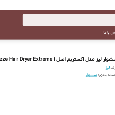
س با ما
وار لیز مدل اکستریم اصل ا Lizze Hair Dryer Extreme
ند:
لیز
ته‌بندی
:
سشوار