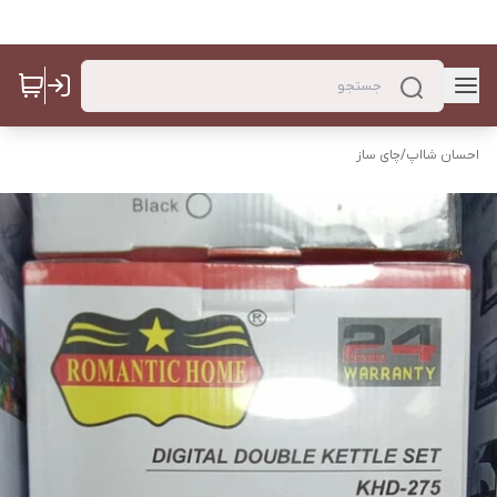
احسان شااپ
/
چای ساز