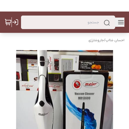
احسان شااپ
/
جاروشارژی