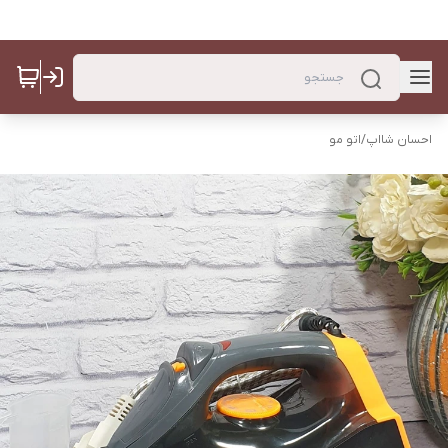
احسان شااپ
/
اتو مو