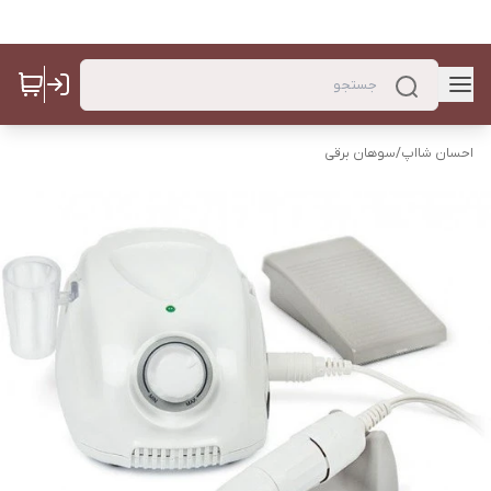
احسان شااپ
/
سوهان برقی