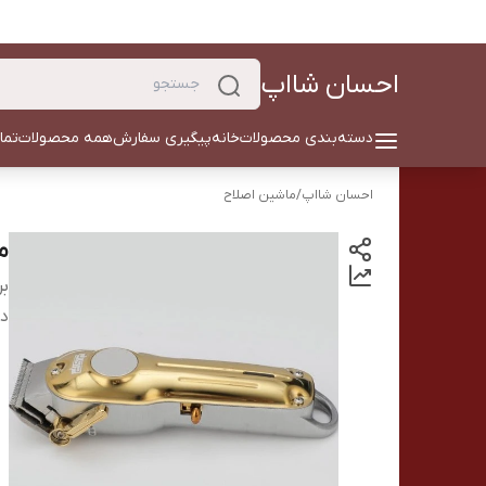
احسان شااپ
دسته‌بندی محصولات
خانه
پیگیری سفارش
همه محصولات
تما
احسان شااپ
/
ماشین اصلاح
ما
بر
دس