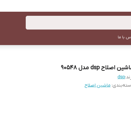
س با ما
شین اصلاح dsp مدل 90548
ند:
dsp
ته‌بندی
:
ماشین اصلاح