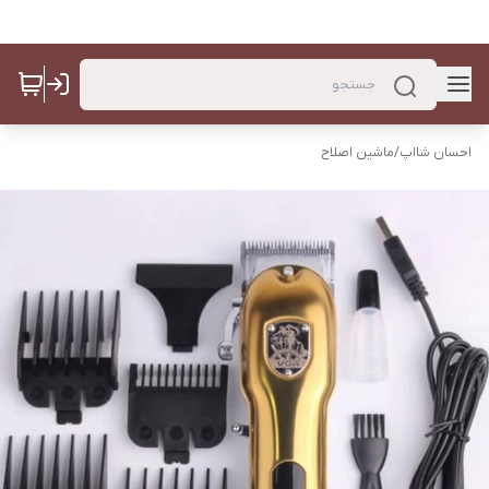
احسان شااپ
/
ماشین اصلاح