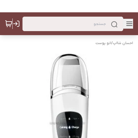
احسان شااپ
/
اتو پوست