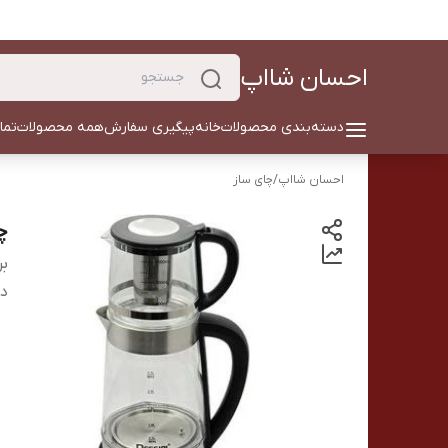
احسان شااپ
دسته‌بندی محصولات
خانه
پیگیری سفارش
همه محصولات
تما
احسان شااپ
/
چای ساز
چا
بر
دس