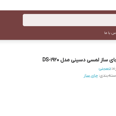
س با ما
ی ساز لمسی دسینی مدل DS-1920
ند:
دسینی
ته‌بندی
:
چای ساز