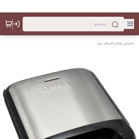
احسان شااپ
/
اسنک ساز