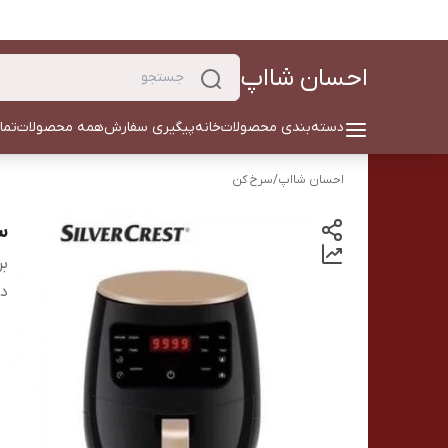
احسان شااپ
دسته‌بندی محصولات
خانه
پیگیری سفارش
همه محصولات
تما
احسان شااپ
/
سرخ کن
سر
بر
دس