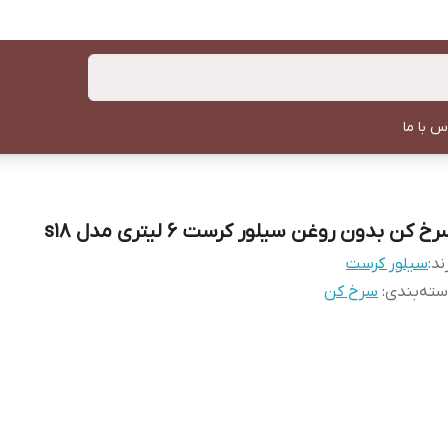
س با ما
خ کن بدون روغن سیلور کرست 6 لیتری مدل s18
ند:
سیلور کرست
ته‌بندی
:
سرخ کن