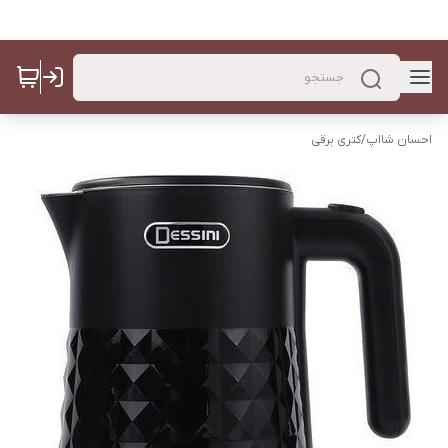
احسان شااپ
/
کتری برقی