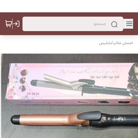
احسان شااپ
/
بابلیس