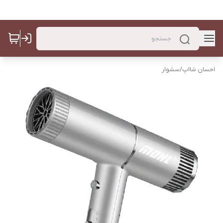
احسان شااپ
/
سشوار