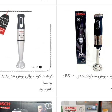
7وات مدل BS-121 :
گوشت کوب برقی بوش
1000w
ناموجود