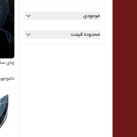
همزن
موجودی
همزن
محدوده قیمت
چای ساز بوش 6
ناموجود