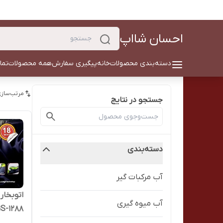
احسان شااپ
دسته‌بندی محصولات
خانه
پیگیری سفارش
همه محصولات
تما
مرتب‌سازی
جستجو در نتایج
دسته‌بندی
آب مرکبات گیر
آب میوه گیری
S-1288