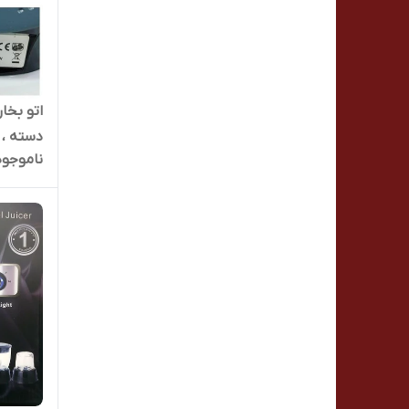
اتو بخا
دسته ، س
ناموجود