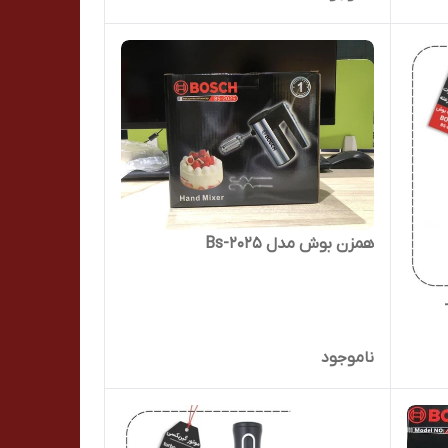
همزن بوش مدل Bs-2025
 مدل808 -
ناموجود