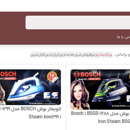
س با ما
 براساس:
پربازدیدترین
پرفروش‌ترین
جدیدترین
ارزان‌ترین
گران‌ترین
اتوبخار بوش SCH
اتوبخار بوش مدل BSGS-1288 ا Bosch
ا Steam iron1299
Iron Steam BSG