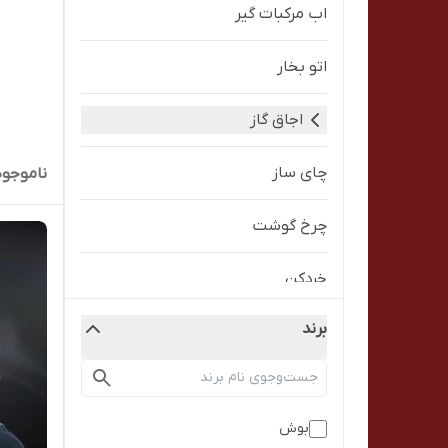
اب مرکبات گیر
اتو بخار
اجاق گاز
چای ساز
ناموجود
چرخ گوشت
خردکن
برند
سشوار
گوشت کوب
بوش
مخلوط کن و اسیاب