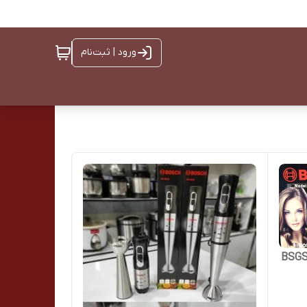
ورود | ثبت‌نام
BO مدل BSGS-1299