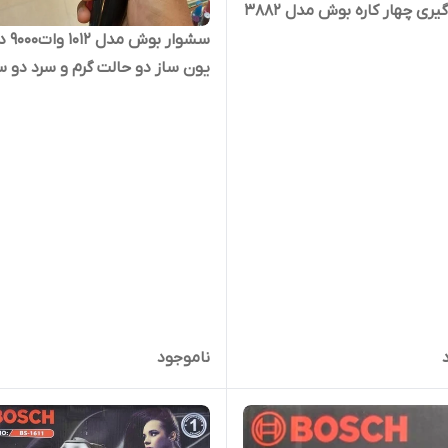
یری چهار کاره بوش مدل 3882
سشوار بوش
یون ساز دو حالت گرم و سرد دو س
ناموجود