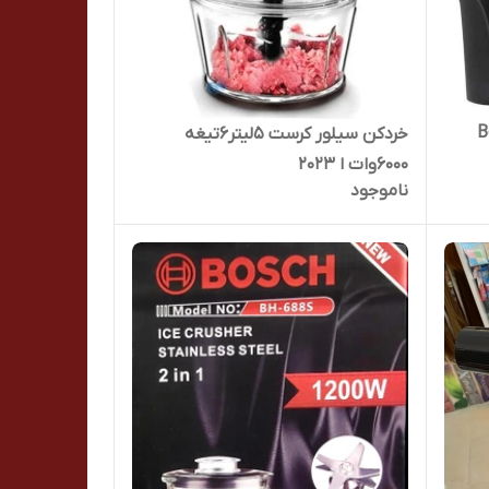
ا Bosch
خردکن سیلور کرست 5لیتر6تیغه
6000وات ا 2023
ناموجود