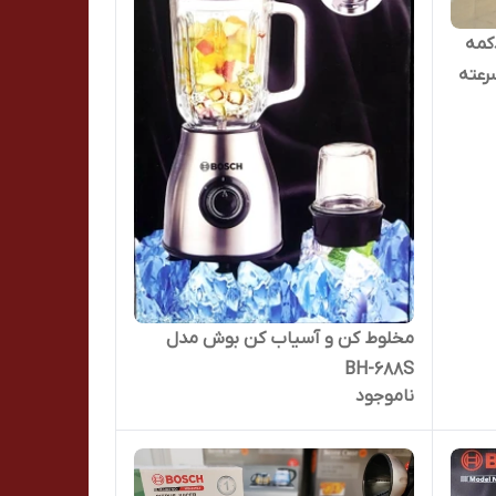
 مدل 1012 وات9000 دکمه
رعته
مخلوط کن و آسیاب کن بوش مدل
BH-688S
ناموجود