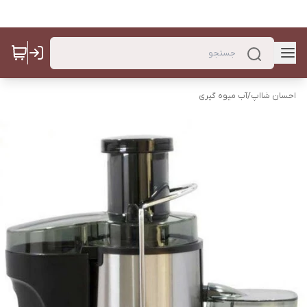
احسان شااپ
/
آب میوه گیری