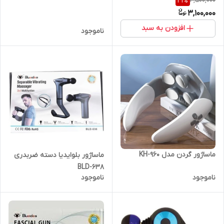
4,500,000
31
%
3,100,000
افزودن به سبد
ناموجود
ماساژور گردن مدل KH-960
ماساژور بلوایدیا دسته ضربدری
BLD-638
ناموجود
ناموجود