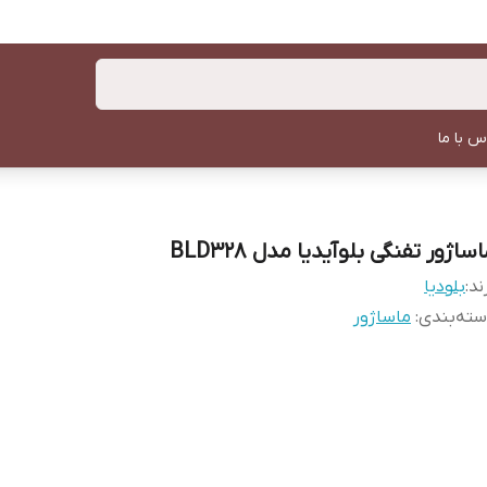
س با ما
ساژور تفنگی بلوآیدیا مدل BLD328
ند:
بلودیا
ته‌بندی
:
ماساژور