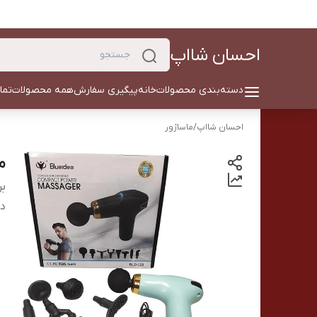
احسان شااپ
دسته‌بندی محصولات
خانه
پیگیری سفارش
همه محصولات
تما
احسان شااپ
/
ماساژور
ما
بر
دس