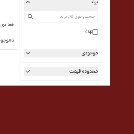
برند
خط دی اس
dsp
ناموجود
موجودی
محدوده قیمت