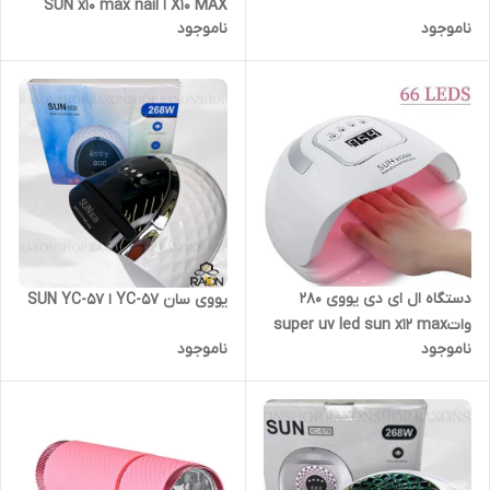
X10 MAX ا SUN x10 max nail
ناموجود
ناموجود
dryer
دستگاه ال ای دی یووی 280
یووی سان YC-57 ا SUN YC-57
واتsuper uv led sun x12 max
ناموجود
ناموجود